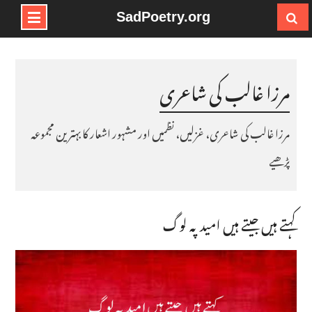
SadPoetry.org
Ski
t
conten
مرزا غالب کی شاعری
مرزا غالب کی شاعری، غزلیں، نظمیں اور مشہور اشعار کا بہترین مجموعہ
پڑھیے
کہتے ہیں جیتے ہیں امید پہ لوگ