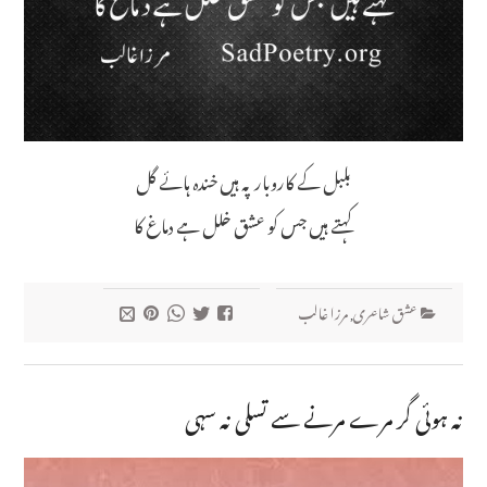
بلبل کے کاروبار پہ ہیں خندہ ہائے گل
کہتے ہیں جس کو عشق خلل ہے دماغ کا
عشق شاعری
,
مرزا غالب
نہ ہوئی گر مرے مرنے سے تسلی نہ سہی