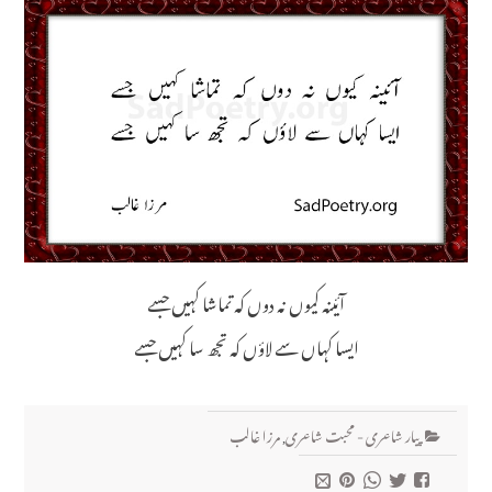
آئینہ کیوں نہ دوں کہ تماشا کہیں جسے
ایسا کہاں سے لاؤں کہ تجھ سا کہیں جسے
پیار شاعری - محبت شاعری
,
مرزا غالب