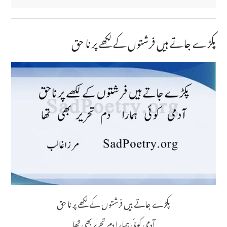
پکڑے جاتے ہیں فرشتوں کے لکھے پر نا حق
پکڑے جاتے ہیں فرشتوں کے لکھے پر نا حق
آدمی کوئی ہمارا دم تحریر بھی تھا