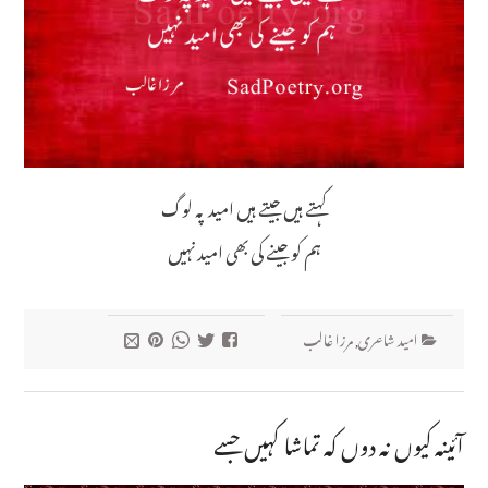
کہتے ہیں جیتے ہیں امید پہ لوگ
ہم کو جینے کی بھی امید نہیں
امید شاعری
,
مرزا غالب
آئینہ کیوں نہ دوں کہ تماشا کہیں جسے