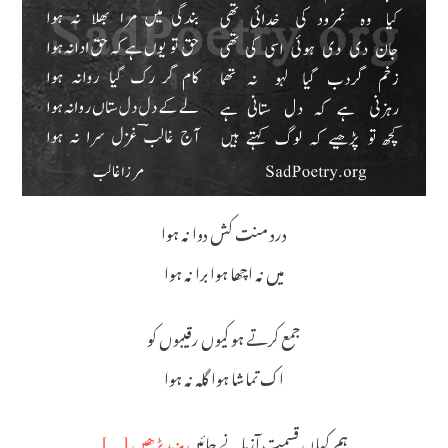
درد منت کش دوا نہ ہوا
میں نہ اچھا ہوا برا نہ ہوا
جمع کرتے ہو کیوں رقیبوں کو
اک تماشا ہوا گلہ نہ ہوا
ہم کہاں قسمت آزمانے جائیں
مزید پڑھیں […]