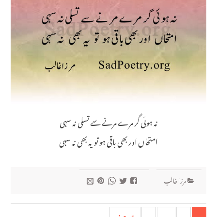
نہ ہوئی گر مرے مرنے سے تسلی نہ سہی
امتحاں اور بھی باقی ہو تو یہ بھی نہ سہی
مرزا غالب
پوسٹوں