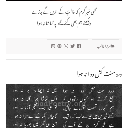
تھی خبر گرم کہ غالبؔ کے اڑیں گے پرزے
دیکھنے ہم بھی گئے تھے پہ تماشا نہ ہوا
مرزا غالب
درد منت کش دوا نہ ہوا