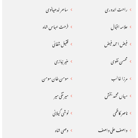
راحت اندوری
ساحر لدھیانوی
علامہ اقبال
فرحت عباس شاہ
فیض احمد فیض
قتیل شفائی
محسن نقوی
منیر نیازی
مرزا غالب
مومن خان مومن
میاں محمد بخش
میر تقی میر
ناصر کاظمی
نوشی گیلانی
واصف علی واصف
وصی شاہ