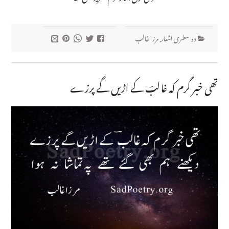
دو سطری اشعار
,
مرزا غالب
تھی خبر گرم کہ غالبؔ کے اڑیں گے پرزے