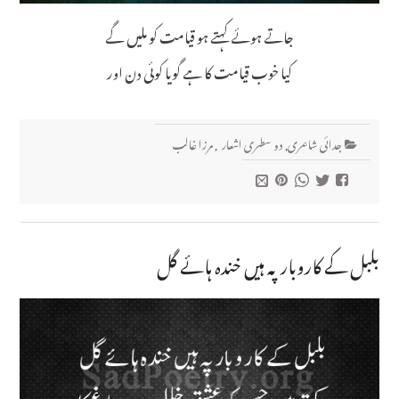
جاتے ہوئے کہتے ہو قیامت کو ملیں گے
کیا خوب قیامت کا ہے گویا کوئی دن اور
جدائی شاعری
,
دو سطری اشعار
,
مرزا غالب
بلبل کے کاروبار پہ ہیں خندہ ہائے گل