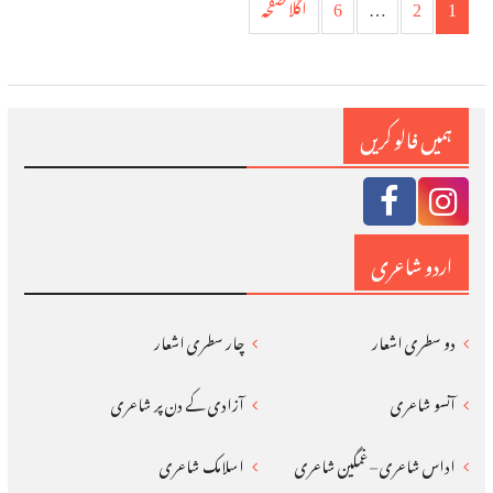
1
2
…
6
اگلا صفحہ
کی
نیویگیشن
ہمیں فالو کریں
اردو شاعری
دو سطری اشعار
چار سطری اشعار
آنسو شاعری
آزادی کے دن پر شاعری
اداس شاعری – غمگین شاعری
اسلامک شاعری