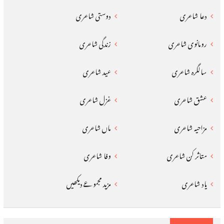
دعا شاعری
دوستی شاعری
رومانوی شاعری
زندگی شاعری
سالگرہ شاعری
عید شاعری
عشق شاعری
غزل شاعری
مزاحیہ شاعری
ماں شاعری
متاثر کن شاعری
وفا شاعری
یاد شاعری
مزید مجموعے دیکھیں