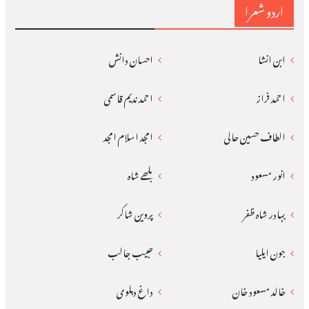
اردو شعرا
ابن انشا
احسان دانش
احمد فراز
احمد ندیم قاسمی
الطاف حسین حالی
امجد اسلام امجد
انور مسعود
بلھے شاہ
بہادر شاہ ظفر
پروین شاکر
جون ایلیا
حبیب جالب
خالد مسعود خان
داغ دہلوی