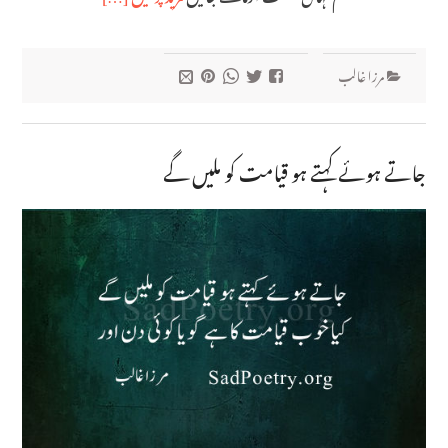
مرزا غالب
جاتے ہوئے کہتے ہو قیامت کو ملیں گے