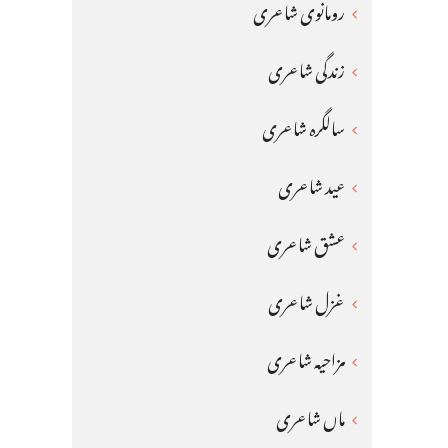
رومانوی شاعری
زندگی شاعری
سالگرہ شاعری
عید شاعری
عشق شاعری
غزل شاعری
مزاحیہ شاعری
ماں شاعری