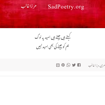
کہتے ہیں جیتے ہیں امید پہ لوگ
ہم کو جینے کی بھی امید نہیں
عری
,
مرزا غالب