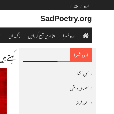
Ski
اردو
EN
t
conten
SadPoetry.org
اردو شعرا
شاعری جمع کروائیں
لاگ ان
ا
ہوم
کہتے ہیں
اردو شعرا
ابن انشا
احسان دانش
احمد فراز