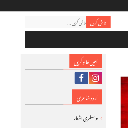
Search
تلاش کریں
for:
ہمیں فالو کریں
اردو شاعری
دو سطری اشعار