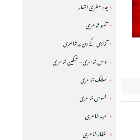
چار سطری اشعار
آنسو شاعری
آزادی کے دن پر شاعری
اداس شاعری – غمگین شاعری
اسلامک شاعری
افسوس شاعری
امید شاعری
انتظار شاعری