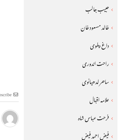
حبیب جالب
خالد مسعود خان
داغ دہلوی
راحت اندوری
ساحر لدھیانوی
bscribe
علامہ اقبال
فرحت عباس شاہ
فیض احمد فیض