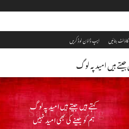
کاؤنٹ بنائیں
ایپ ڈاؤن لوڈ کریں
 جیتے ہیں امید پہ لوگ