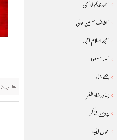
احمد ندیم قاسمی
الطاف حسین حالی
امجد اسلام امجد
انور مسعود
بلھے شاہ
امید شا
بہادر شاہ ظفر
پروین شاکر
جون ایلیا