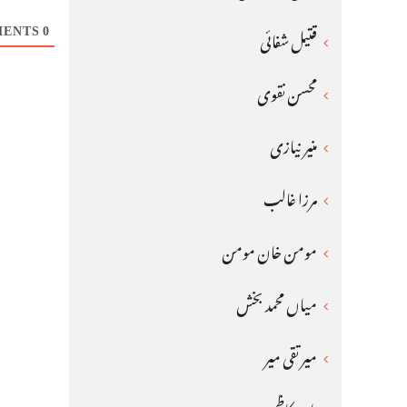
COMMENTS
0
قتیل شفائی
محسن نقوی
منیر نیازی
مرزا غالب
مومن خان مومن
میاں محمد بخش
میر تقی میر