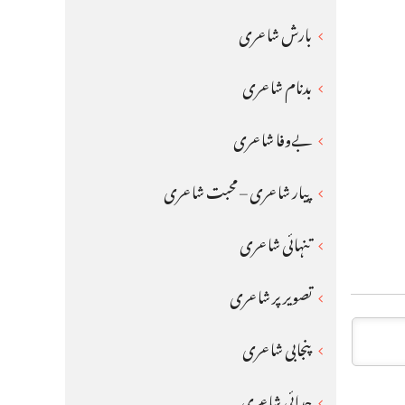
بارش شاعری
بدنام شاعری
بےوفا شاعری
پیار شاعری – محبت شاعری
تنہائی شاعری
تصویر پر شاعری
پنجابی شاعری
جدائی شاعری