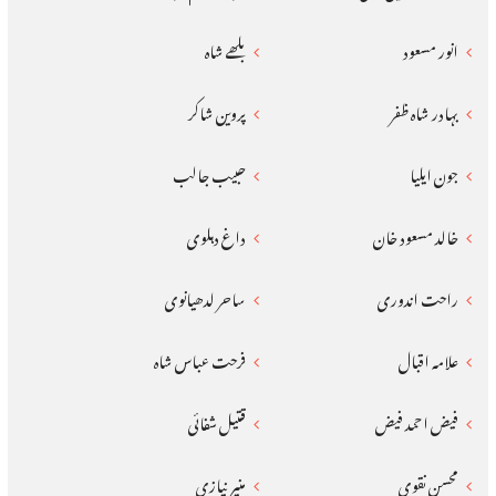
انور مسعود
بلھے شاہ
بہادر شاہ ظفر
پروین شاکر
جون ایلیا
حبیب جالب
خالد مسعود خان
داغ دہلوی
راحت اندوری
ساحر لدھیانوی
علامہ اقبال
فرحت عباس شاہ
فیض احمد فیض
قتیل شفائی
محسن نقوی
منیر نیازی