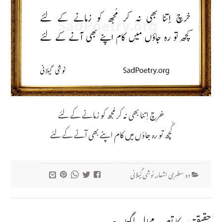
خرچ اِتنا بھی نہ کر مُجھ کو زمانے کے لئے
کُچھ تو رہ جاؤں میں کام اپنے بھی آنے کے لئے
دو سطری اشعار
,
نوشی گیلانی
حقیقتوں کا تصور محال لگتا ہے