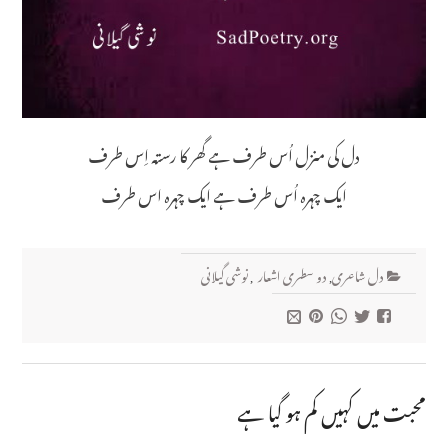
دل کی منزل اُس طرف ہے گھر کا رستہ اِس طرف
ایک چہرہ اُس طرف ہے ایک چہرہ اس طرف
دل شاعری
,
دو سطری اشعار
,
نوشی گیلانی
محبت میں کہیں کم ہو گیا ہے