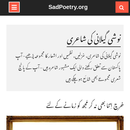
SadPoetry.org
Ski
t
conten
نوشی گیلانی کی شاعری
نوشی گیلانی کی شاعری، غزلیں، نظمیں اور اشعار کا مجموعہ پڑھیے- آپ
پاکستان سے تعلق رکھنے والی ایک مشہور شاعرہ ہیں – آپ کے پانچ
شعری مجموعے بھی شائع ہو چکے ہیں
خرچ اِتنا بھی نہ کر مُجھ کو زمانے کے لئے