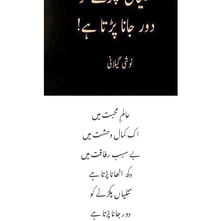
عالمِ محبت میں
اک کمال وحشت میں
بے سبب رفاقت میں
دکھ اٹھانا پڑتا ہے
تتلیاں پکڑنے کو
دور جانا پڑتا ہے