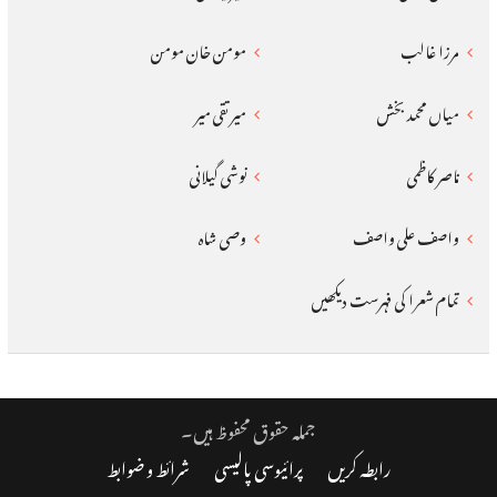
مرزا غالب
مومن خان مومن
میاں محمد بخش
میر تقی میر
ناصر کاظمی
نوشی گیلانی
واصف علی واصف
وصی شاہ
تمام شعرا کی فہرست دیکھیں
جملہ حقوق محفوظ ہیں۔
رابطہ کریں
پرائیوسی پالیسی
شرائط و ضوابط