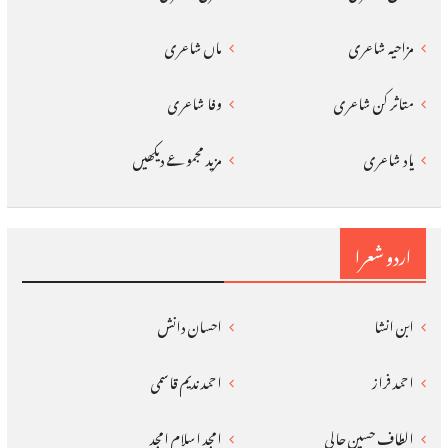
مزاحیہ شاعری
ماں شاعری
متاثر کن شاعری
وفا شاعری
یاد شاعری
مزید مجموعے دیکھیں
اردو شعرا
ابن انشا
احسان دانش
احمد فراز
احمد ندیم قاسمی
الطاف حسین حالی
امجد اسلام امجد