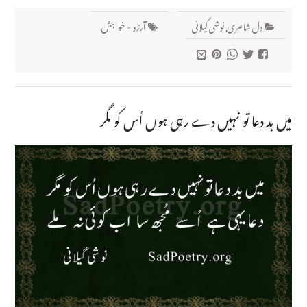
دل شاعری
,
نوشی گیلانی
آرزو - خواہش
میں بد دعا تو نہیں دے رہی ہوں اُس کو مگر