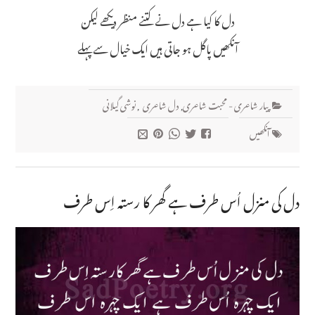
دل کا کیا ہے دل نے کتنے منظر دیکھے لیکن
آنکھیں پاگل ہو جاتی ہیں ایک خیال سے پہلے
پیار شاعری - محبت شاعری
,
دل شاعری
,
نوشی گیلانی
آنکھیں
دل کی منزل اُس طرف ہے گھر کا رستہ اِس طرف