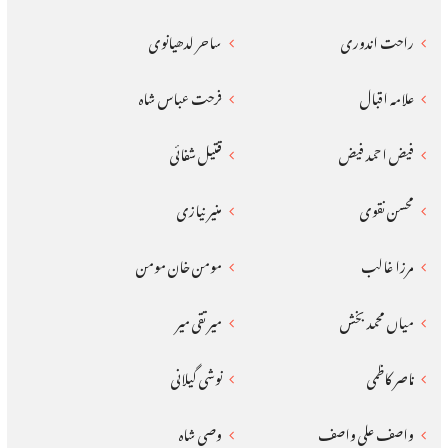
راحت اندوری
ساحر لدھیانوی
علامہ اقبال
فرحت عباس شاہ
فیض احمد فیض
قتیل شفائی
محسن نقوی
منیر نیازی
مرزا غالب
مومن خان مومن
میاں محمد بخش
میر تقی میر
ناصر کاظمی
نوشی گیلانی
واصف علی واصف
وصی شاہ