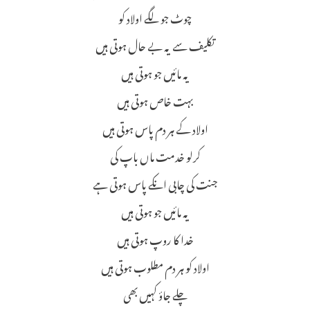
چوٹ جو لگے اولاد کو
تکلیف سے یہ بے حال ہوتی ہیں
یہ مائیں جو ہوتی ہیں
بہت خاص ہوتی ہیں
اولاد کے ہر دم پاس ہوتی ہیں
کرلو خدمت ماں باپ کی
جنت کی چابی انکے پاس ہوتی ہے
یہ مائیں جو ہوتی ہیں
خدا کا روپ ہوتی ہیں
اولاد کو ہر دم مطلوب ہوتی ہیں
چلے جاؤ کہیں بھی