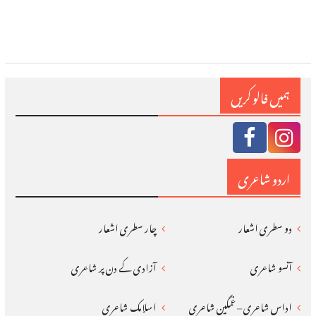
ہمیں فالو کریں
اردو شاعری
دو سطری اشعار
چار سطری اشعار
آنسو شاعری
آزادی کے دن پر شاعری
اداس شاعری – غمگین شاعری
اسلامک شاعری