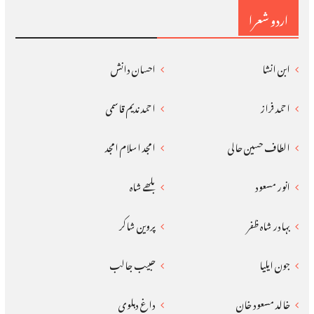
اردو شعرا
ابن انشا
احسان دانش
احمد فراز
احمد ندیم قاسمی
الطاف حسین حالی
امجد اسلام امجد
انور مسعود
بلھے شاہ
بہادر شاہ ظفر
پروین شاکر
جون ایلیا
حبیب جالب
خالد مسعود خان
داغ دہلوی