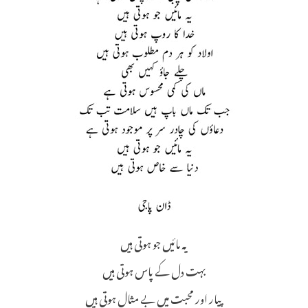
یہ مائیں جو ہوتی ہیں
بہت دل کے پاس ہوتی ہیں
پیار اور محبت میں بے مثال ہوتی ہیں