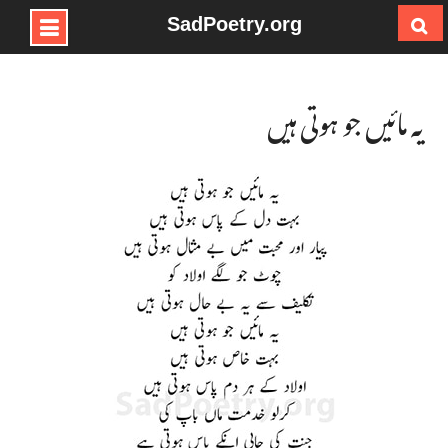
SadPoetry.org
Ski
t
conten
یہ مائیں جو ہوتی ہیں