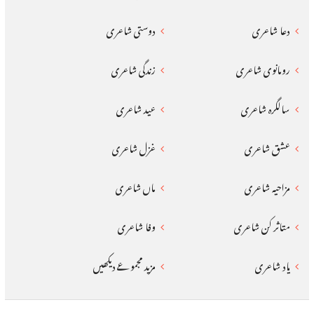
دعا شاعری
دوستی شاعری
رومانوی شاعری
زندگی شاعری
سالگرہ شاعری
عید شاعری
عشق شاعری
غزل شاعری
مزاحیہ شاعری
ماں شاعری
متاثر کن شاعری
وفا شاعری
یاد شاعری
مزید مجموعے دیکھیں