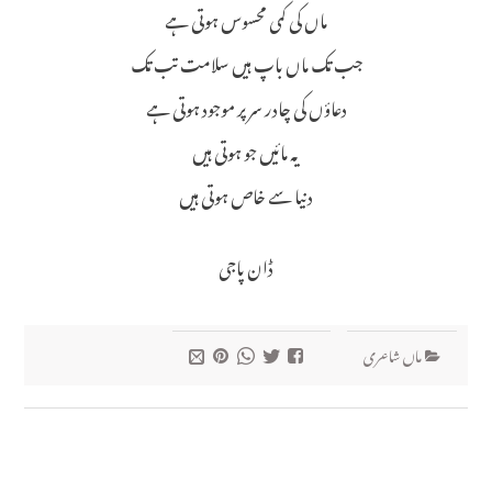
ماں کی کمی محسوس ہوتی ہے
جب تک ماں باپ ہیں سلامت تب تک
دعاؤں کی چادر سر پر موجود ہوتی ہے
یہ مائیں جو ہوتی ہیں
دنیا سے خاص ہوتی ہیں
ڈان پاجی
ماں شاعری