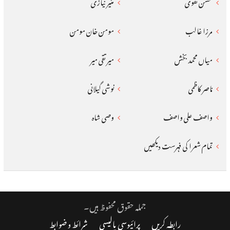
محسن نقوی
منیر نیازی
مرزا غالب
مومن خان مومن
میاں محمد بخش
میر تقی میر
ناصر کاظمی
نوشی گیلانی
واصف علی واصف
وصی شاہ
تمام شعرا کی فہرست دیکھیں
جملہ حقوق محفوظ ہیں۔
رابطہ کریں
پرائیوسی پالیسی
شرائط و ضوابط