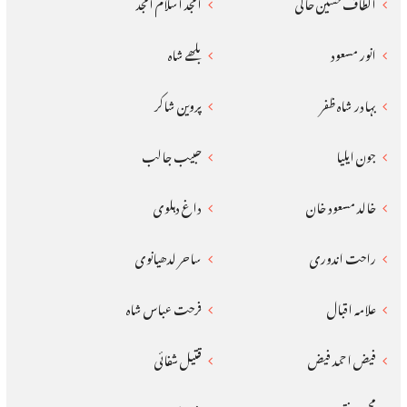
الطاف حسین حالی
امجد اسلام امجد
انور مسعود
بلھے شاہ
بہادر شاہ ظفر
پروین شاکر
جون ایلیا
حبیب جالب
خالد مسعود خان
داغ دہلوی
راحت اندوری
ساحر لدھیانوی
علامہ اقبال
فرحت عباس شاہ
فیض احمد فیض
قتیل شفائی