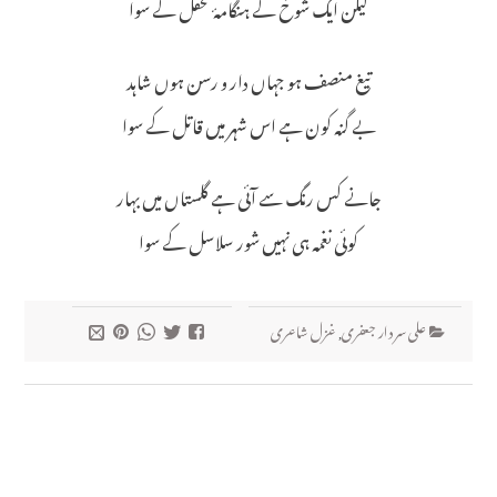
لیکن ایک شوخ کے ہنگامۂ محفل کے سوا
تیغ منصف ہو جہاں دار و رسن ہوں شاہد
بے گنہ کون ہے اس شہر میں قاتل کے سوا
جانے کس رنگ سے آئی ہے گلستاں میں بہار
کوئی نغمہ ہی نہیں شور سلاسل کے سوا
علی سردار جعفری
,
غزل شاعری