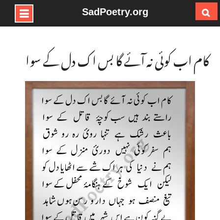
SadPoetry.org
Ski
t
conten
کام اب کوئی نہ آئے گا بس اک دل کے سوا