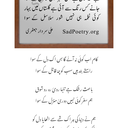
کام اب کوئی نہ آئے گا بس اک دل کے سوا
راستے بند ہیں سب کوچۂ قاتل کے سوا
باعث رشک ہے تنہا رویٔ رہ رو شوق
ہم سفر کوئی نہیں دورئ منزل کے سوا
ہم نے دنیا کی ہر اک شے سے اٹھایا دل کو