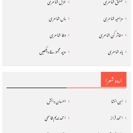
عشق شاعری
غزل شاعری
مزاحیہ شاعری
ماں شاعری
متاثر کن شاعری
وفا شاعری
یاد شاعری
مزید مجموعے دیکھیں
اردو شعرا
ابن انشا
احسان دانش
احمد فراز
احمد ندیم قاسمی