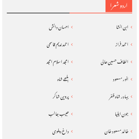
اردو شعرا
ابن انشا
احسان دانش
احمد فراز
احمد ندیم قاسمی
الطاف حسین حالی
امجد اسلام امجد
انور مسعود
بلھے شاہ
بہادر شاہ ظفر
پروین شاکر
جون ایلیا
حبیب جالب
خالد مسعود خان
داغ دہلوی