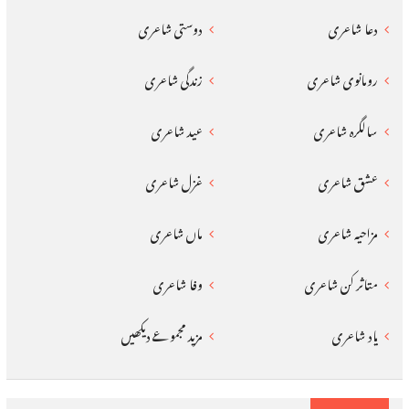
دعا شاعری
دوستی شاعری
رومانوی شاعری
زندگی شاعری
سالگرہ شاعری
عید شاعری
عشق شاعری
غزل شاعری
مزاحیہ شاعری
ماں شاعری
متاثر کن شاعری
وفا شاعری
یاد شاعری
مزید مجموعے دیکھیں