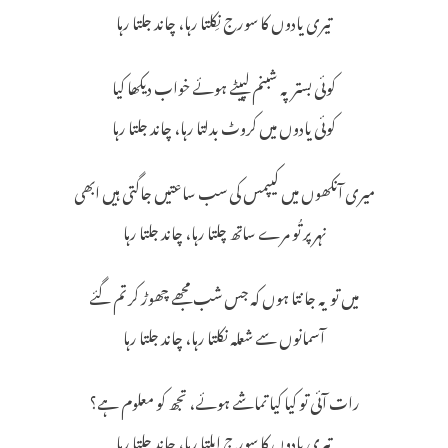
تیری یادوں کا سورج نِکلتا رہا، چاند جلتا رہا
کوئی بستر پہ شبنم لپیٹے ہوئے خواب دیکھا کیا
کوئی یادوں میں کروٹ بدلتا رہا، چاند جلتا رہا
میری آنکھوں میں کیپمس کی سب ساعتیں جاگتی ہیں ابھی
نہر پر تُو مرے ساتھ چلتا رہا، چاند جلتا رہا
میں تو یہ جانتا ہوں کہ جس شب مجھے چھوڑ کر تم گئے
آسمانوں سے شعلہ نکلتا رہا، چاند جلتا رہا
رات آئی تو کیا کیا تماشے ہوئے، تجھ کو معلوم ہے؟
تیری یادوں کا سورج ابلتا رہا، چاند جلتا رہا