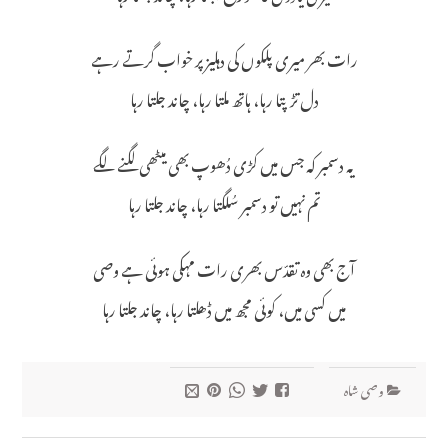
رات بھر میری پلکوں کی دہلیز پر خواب گرتے رہے
دل تڑپتا رہا، ہاتھ ملتا رہا، چاند جلتا رہا
یہ دسمبر کہ جس میں کڑی دُھوپ بھی میٹھی لگنے لگے
تم نہیں تو دسمبر سُلگتا رہا، چاند جلتا رہا
آج بھی وہ تقدّس بھری رات مہکی ہوئی ہے وصی
میں کسی میں، کوئی مجھ میں ڈھلتا رہا، چاند جلتا رہا
وصی شاہ