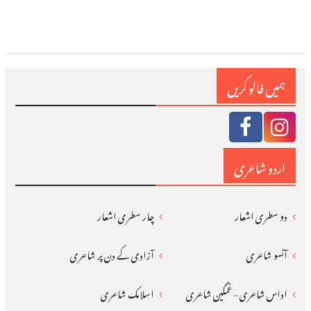
ہمیں فالو کریں
اردو شاعری
دو سطری اشعار
چار سطری اشعار
آنسو شاعری
آزادی کے دن پر شاعری
اداس شاعری – غمگین شاعری
اسلامک شاعری