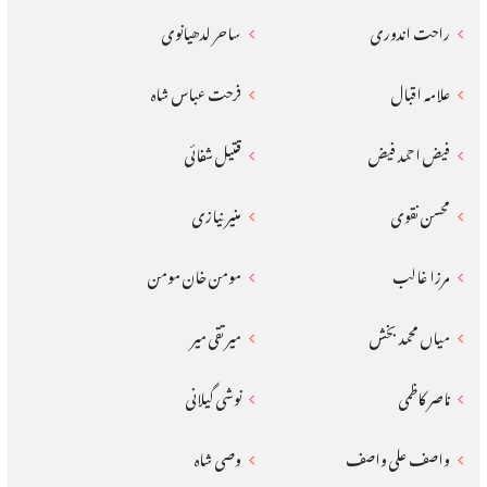
راحت اندوری
ساحر لدھیانوی
علامہ اقبال
فرحت عباس شاہ
فیض احمد فیض
قتیل شفائی
محسن نقوی
منیر نیازی
مرزا غالب
مومن خان مومن
میاں محمد بخش
میر تقی میر
ناصر کاظمی
نوشی گیلانی
واصف علی واصف
وصی شاہ