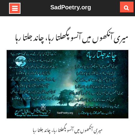
SadPoetry.org
Ski
t
conten
میری آنکھوں میں آنسو پگھلتا رہا، چاند جلتا رہا
میری آنکھوں میں آنسو پگھلتا رہا، چاند جلتا رہا