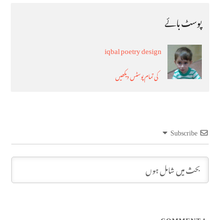
پوسٹ بائے
iqbal poetry design
کی تمام پوسٹس دیکھیں
Subscribe
COMMENT
1