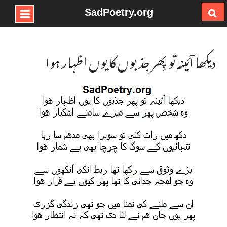
SadPoetry.org
Ski
t
conten
دیکھا آئینہ تو پِھر جذبوں کا یوں اظہار ہوا