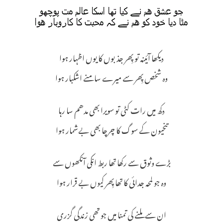
دیکھا آئینہ تو پِھر جذبوں کا یوں اظہار ہوا
وہ شخص پِھر سے میرے سامنے اشکبار ہوا
دکھ میں رات کٹی تو سویرا بھی مدھم سا رہا
تنحیون كے سوگ کا چرچا بھی بےشمار ہوا
بڑے وثوق سے رکھا تھا ربط انکی آنكھوں سے
وہ جو لمحہ جدائی کا تھا پِھر کیوں بے قرار ہوا
ان سے ملنے کی تمنا میں جو تھی زندگی گزری