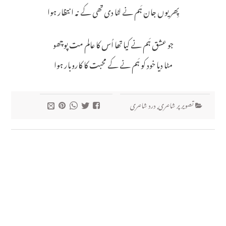
پِھر یوں جان ہَم نے لٹا دی تھی کے نہ انتظار ہوا
جو عشق ہَم نے کیا تھا اُس کا عالم مت پوچھو
مٹا دیا خود کو ہَم نے کے محبت کا کاروبار ہوا
تصویر پر شاعری
,
درد شاعری