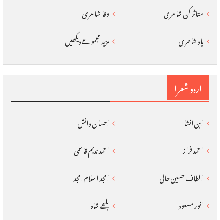
متاثر کن شاعری
وفا شاعری
یاد شاعری
مزید مجموعے دیکھیں
اردو شعرا
ابن انشا
احسان دانش
احمد فراز
احمد ندیم قاسمی
الطاف حسین حالی
امجد اسلام امجد
انور مسعود
بلھے شاہ