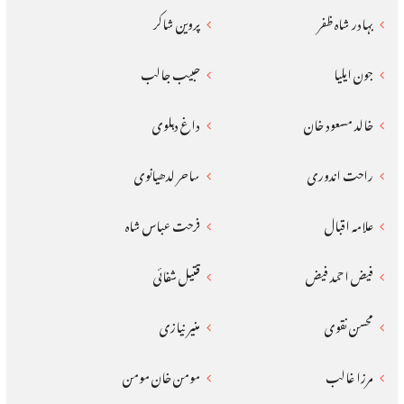
بہادر شاہ ظفر
پروین شاکر
جون ایلیا
حبیب جالب
خالد مسعود خان
داغ دہلوی
راحت اندوری
ساحر لدھیانوی
علامہ اقبال
فرحت عباس شاہ
فیض احمد فیض
قتیل شفائی
محسن نقوی
منیر نیازی
مرزا غالب
مومن خان مومن