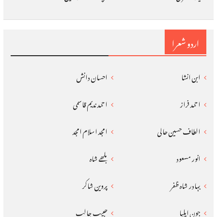
اردو شعرا
ابن انشا
احسان دانش
احمد فراز
احمد ندیم قاسمی
الطاف حسین حالی
امجد اسلام امجد
انور مسعود
بلھے شاہ
بہادر شاہ ظفر
پروین شاکر
جون ایلیا
حبیب جالب