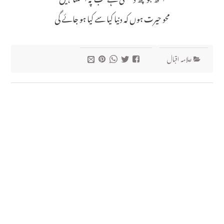
محو حیرت ہوں کہ دنیا کیا سے کیا ہو جائے گی
علامہ اقبال