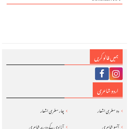
ہمیں فالو کریں
اردو شاعری
دو سطری اشعار
چار سطری اشعار
آنسو شاعری
آزادی کے دن پر شاعری