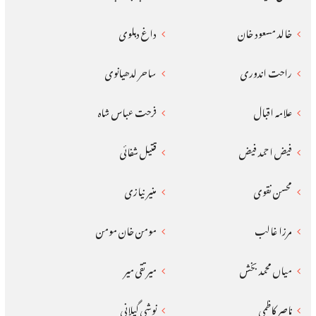
خالد مسعود خان
داغ دہلوی
راحت اندوری
ساحر لدھیانوی
علامہ اقبال
فرحت عباس شاہ
فیض احمد فیض
قتیل شفائی
محسن نقوی
منیر نیازی
مرزا غالب
مومن خان مومن
میاں محمد بخش
میر تقی میر
ناصر کاظمی
نوشی گیلانی