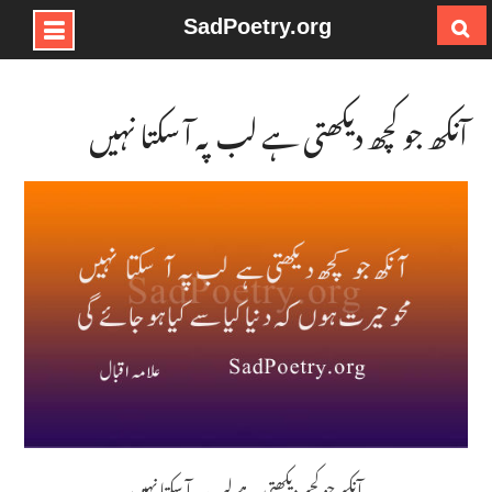
SadPoetry.org
Ski
t
conten
آنکھ جو کچھ دیکھتی ہے لب پہ آ سکتا نہیں
آنکھ جو کچھ دیکھتی ہے لب پہ آ سکتا نہیں