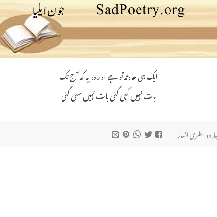
ایک ہی حادثہ تو ہے اور وہ یہ کہ آج تک
بات نہیں کہی گئی بات نہیں سنی گئی
ا
,
دو سطری اشعار