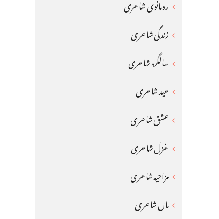
رومانوی شاعری
زندگی شاعری
سالگرہ شاعری
عید شاعری
عشق شاعری
غزل شاعری
مزاحیہ شاعری
ماں شاعری