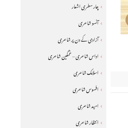
چار سطری اشعار
آنسو شاعری
آزادی کے دن پر شاعری
اداس شاعری – غمگین شاعری
اسلامک شاعری
افسوس شاعری
امید شاعری
انتظار شاعری