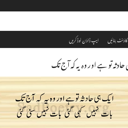
کاؤنٹ بنائیں
ایپ ڈاؤن لوڈ کریں
حادثہ تو ہے اور وہ یہ کہ آج تک