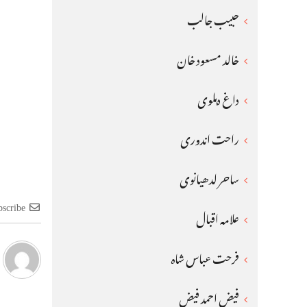
حبیب جالب
خالد مسعود خان
داغ دہلوی
راحت اندوری
ساحر لدھیانوی
bscribe
علامہ اقبال
فرحت عباس شاہ
فیض احمد فیض