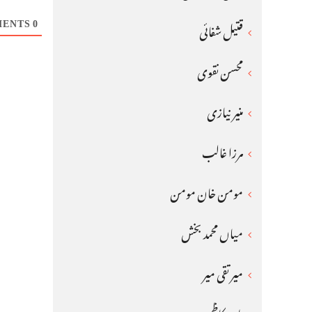
COMMENTS
0
قتیل شفائی
محسن نقوی
منیر نیازی
مرزا غالب
مومن خان مومن
میاں محمد بخش
میر تقی میر