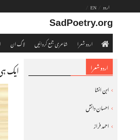
Ski
اردو
EN
t
conten
SadPoetry.org
اردو شعرا
شاعری جمع کروائیں
لاگ ان
ا
ہوم
ایک ہی 
اردو شعرا
ابن انشا
احسان دانش
احمد فراز