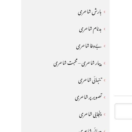
بارش شاعری
بدنام شاعری
بےوفا شاعری
پیار شاعری – محبت شاعری
تنہائی شاعری
تصویر پر شاعری
پنجابی شاعری
جدائی شاعری