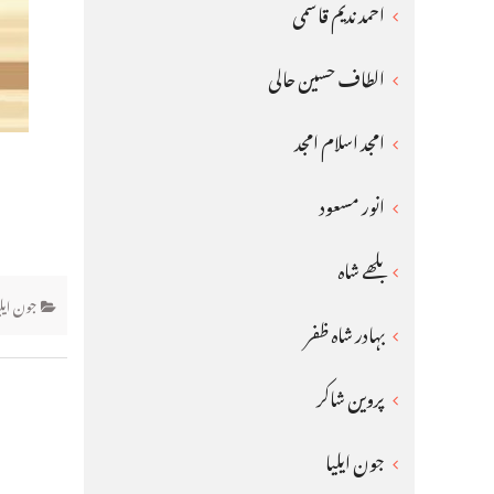
احمد ندیم قاسمی
الطاف حسین حالی
امجد اسلام امجد
انور مسعود
بلھے شاہ
جون ایلی
بہادر شاہ ظفر
پروین شاکر
جون ایلیا