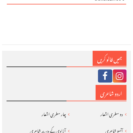
ہمیں فالو کریں
اردو شاعری
دو سطری اشعار
چار سطری اشعار
آنسو شاعری
آزادی کے دن پر شاعری