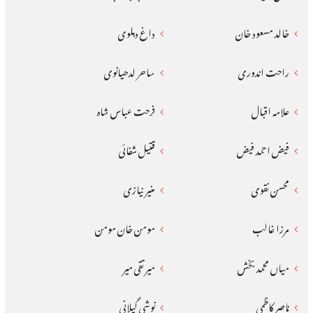
خالد مسعود خان
داغ دہلوی
راحت اندوری
ساحر لدھیانوی
علامہ اقبال
فرحت عباس شاہ
فیض احمد فیض
قتیل شفائی
محسن نقوی
منیر نیازی
مرزا غالب
مومن خان مومن
میاں محمد بخش
میر تقی میر
ناصر کاظمی
نوشی گیلانی