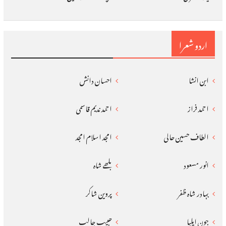
اردو شعرا
ابن انشا
احسان دانش
احمد فراز
احمد ندیم قاسمی
الطاف حسین حالی
امجد اسلام امجد
انور مسعود
بلھے شاہ
بہادر شاہ ظفر
پروین شاکر
جون ایلیا
حبیب جالب