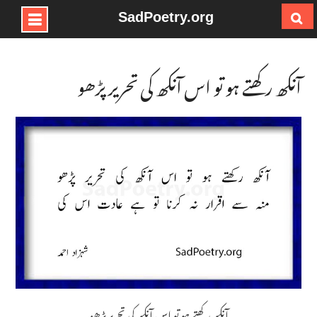
SadPoetry.org
Ski
t
conten
آنکھ رکھتے ہو تو اس آنکھ کی تحریر پڑھو
آنکھ رکھتے ہو تو اس آنکھ کی تحریر پڑھو