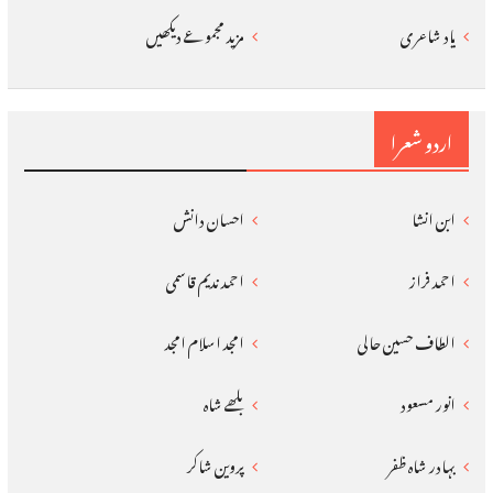
یاد شاعری
مزید مجموعے دیکھیں
اردو شعرا
ابن انشا
احسان دانش
احمد فراز
احمد ندیم قاسمی
الطاف حسین حالی
امجد اسلام امجد
انور مسعود
بلھے شاہ
بہادر شاہ ظفر
پروین شاکر