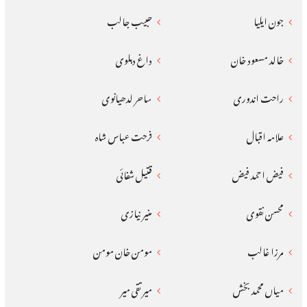
جون ایلیا
حبیب جالب
خالد مسعود خان
داغ دہلوی
راحت اندوری
ساحر لدھیانوی
علامہ اقبال
فرحت عباس شاہ
فیض احمد فیض
قتیل شفائی
محسن نقوی
منیر نیازی
مرزا غالب
مومن خان مومن
میاں محمد بخش
میر تقی میر