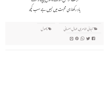
یاد رکھنا ہی محبت میں نہیں ہے سب کچھ
تنہائی شاعری
,
جمال احسانی
پھول