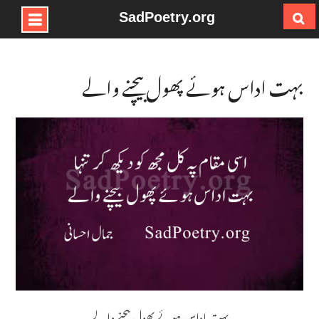
SadPoetry.org
Ski
t
conten
بہت اداس ہوئے پھول بیچنے والے
بہت اداس ہوئے پھول بیچنے والے